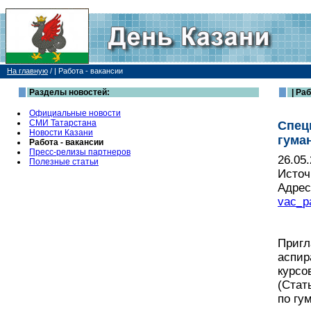
На главную
/
| Работа - вакансии
Разделы новостей:
| Раб
Официальные новости
СМИ Татарстана
Спец
Новости Казани
гума
Работа - вакансии
Пресс-релизы партнеров
26.05
Полезные статьи
Источ
Адрес
vac_p
Пригл
аспир
курсо
(Стат
по гу