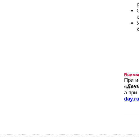
Внима
При и
«День
а при
day.r