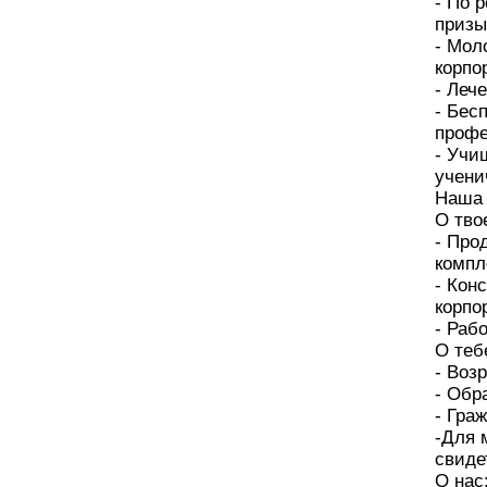
- По 
призы
- Мол
корпо
- Леч
- Бес
профе
- Учи
учени
Наша 
О тво
- Про
компл
- Кон
корпо
- Раб
О теб
- Возр
- Обр
- Гра
-Для 
свиде
О нас