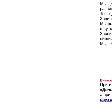
Мы - 
разви
Ты - 
Запиш
Мы по
в сутк
Звони
пиши:
Мы - 
Внима
При и
«День
а при
day.r