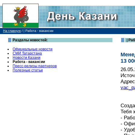
На главную
/
| Работа - вакансии
Разделы новостей:
| Раб
Официальные новости
СМИ Татарстана
Мене
Новости Казани
13 00
Работа - вакансии
Пресс-релизы партнеров
26.05
Полезные статьи
Источ
Адрес
vac_p
Созда
Тебя 
- Раб
- Офи
- Удо