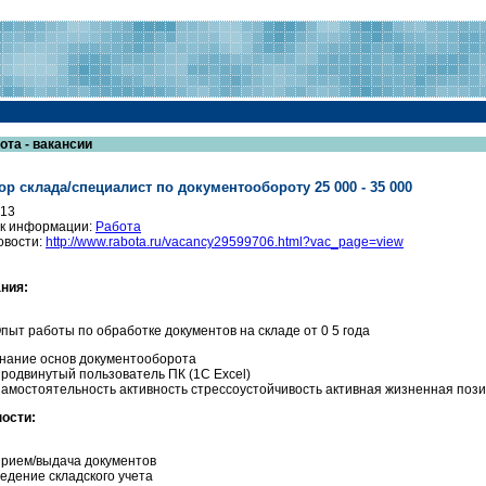
ота - вакансии
ор склада/специалист по документообороту 25 000 - 35 000
013
к информации:
Работа
овости:
http://www.rabota.ru/vacancy29599706.html?vac_page=view
ния:
пыт работы по обработке документов на складе от 0 5 года
нание основ документооборота
родвинутый пользователь ПК (1С Excel)
амостоятельность активность стрессоустойчивость активная жизненная поз
ости:
рием/выдача документов
едение складского учета