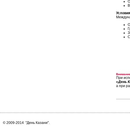
О
В
Условия
Междуна
О
Г
З
С
Внимание
При исп
«День К
а при р
© 2009-2014
"День Казани"
.