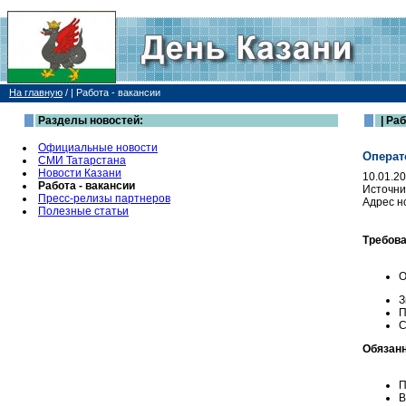
На главную
/
| Работа - вакансии
Разделы новостей:
| Раб
Официальные новости
Операт
СМИ Татарстана
Новости Казани
10.01.2
Работа - вакансии
Источни
Пресс-релизы партнеров
Адрес н
Полезные статьи
Требова
О
З
П
С
Обязанн
П
В