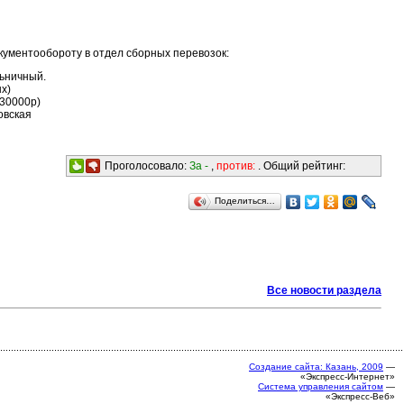
ументообороту в отдел сборных перевозок:
ьничный.
х)
 30000р)
овская
Проголосовало:
За -
,
против:
. Общий рейтинг:
Поделиться…
Все новости раздела
Создание сайта: Казань, 2009
—
«Экспресс-Интернет»
Система управления сайтом
—
«Экспресс-Веб»