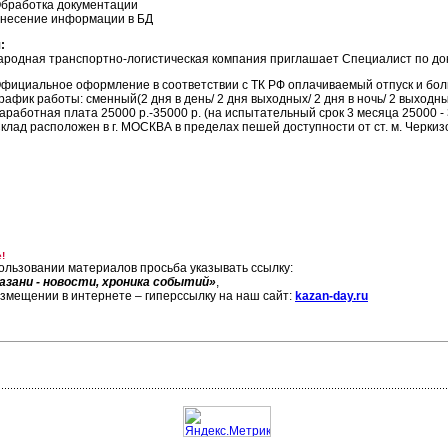
бработка документации
несение информации в БД
:
родная транспортно-логистическая компания приглашает Специалист по док
фициальное оформление в соответствии с ТК РФ оплачиваемый отпуск и бол
рафик работы: сменный(2 дня в день/ 2 дня выходных/ 2 дня в ночь/ 2 выходны
аработная плата 25000 р.-35000 р. (на испытательный срок 3 месяца 25000 -
клад расположен в г. МОСКВА в пределах пешей доступности от ст. м. Черкиз
!
ользовании материалов просьба указывать ссылку:
азани - новости, хроника событий»
,
азмещении в интернете – гиперссылку на наш сайт:
kazan-day.ru