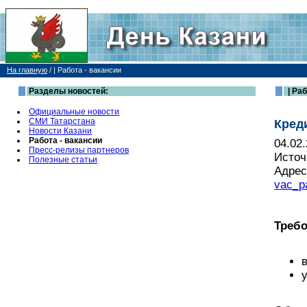
На главную
/
| Работа - вакансии
Разделы новостей:
| Раб
Официальные новости
СМИ Татарстана
Кред
Новости Казани
Работа - вакансии
04.02
Пресс-релизы партнеров
Источ
Полезные статьи
Адрес
vac_p
Требо