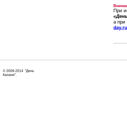
Внима
При и
«День
а при
day.r
© 2009-2014
"День
Казани"
.