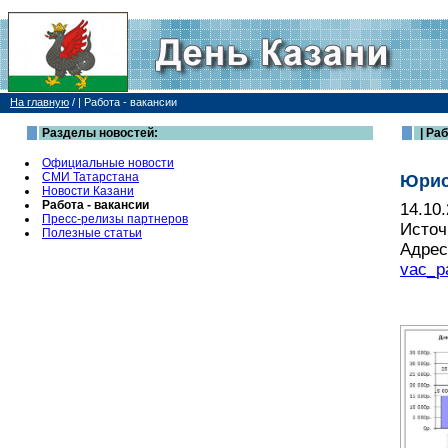
На главную
/
| Работа - вакансии
Разделы новостей:
| Раб
Официальные новости
СМИ Татарстана
Юрист
Новости Казани
Работа - вакансии
14.10
Пресс-релизы партнеров
Источ
Полезные статьи
Адрес
vac_p