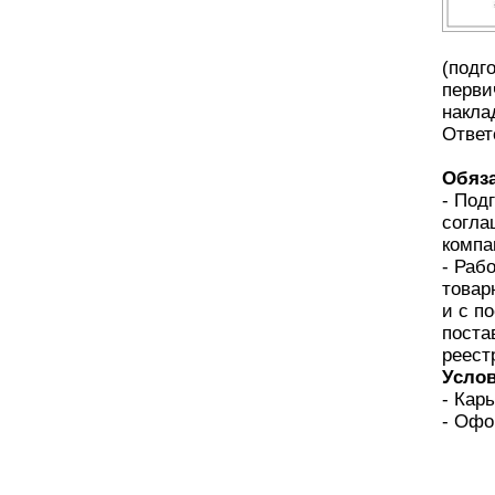
(подг
перви
накла
Ответ
Обяза
- Под
согла
компа
- Раб
товар
и с п
поста
реест
Услов
- Кар
- Офо