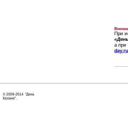
Внима
При и
«День
а при
day.r
© 2009-2014
"День
Казани"
.